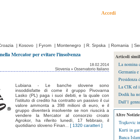
Accedi
mo
Croazia
|
Kosovo
|
Fyrom
|
Montenegro
|
R. Srpska
|
Romania
|
Se
nella Mercator per evitare l'insolvenza
Articoli simil
La nomina de
18.02.2014
Slovenia » Osservatorio Italiano
Germania e 
Presidenza d
Lubiana - Le banche slovene sono
La CIK ed i 
insoddisfatte di come il gruppo Pivovarna
Dodik ha no
Lasko (PL) paga i suoi debiti, e la quale con
l'istituto di credito ha contratto un passivo il cui
Dall'1 genna
valore ammonta a 398 milioni di euro, e il
gruppo diventerà insolvente se non riuscirà a
Altre Notizie
vendere la Mercator al consorzio croato
Agrokor, ha riferito lunedì, 17 febbraio, il
Trajkovic in
quotidiano sloveno Finan...
[ 1320 caratteri ]
Kurti in gar
Banca Islami