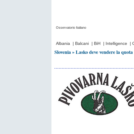
Osservatorio Italiano
Prima Pagina
|
Video
|
Contatti
|
Chi Sia
Albania
|
Balcani
|
BiH
|
Intelligence
|
Slovenia » Lasko deve vendere la quota 