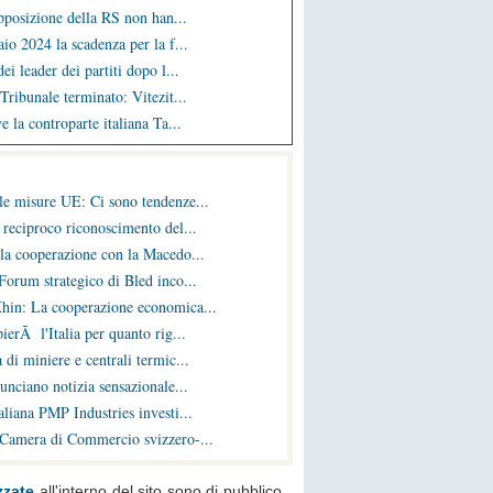
opposizione della RS non han...
io 2024 la scadenza per la f...
ei leader dei partiti dopo l...
Tribunale terminato: Vitezit...
e la controparte italiana Ta...
le misure UE: Ci sono tendenze...
 reciproco riconoscimento del...
la cooperazione con la Macedo...
Forum strategico di Bled inco...
hin: La cooperazione economica...
ierÃ l'Italia per quanto rig...
 di miniere e centrali termic...
nunciano notizia sensazionale...
liana PMP Industries investi...
 Camera di Commercio svizzero-...
zzate
all'interno del sito sono di pubblico