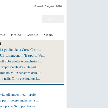
Giovedi, 6.Agosto 2026
Notizie del giorno
rbia
|
Ucraina
|
Slovenia
|
Russia
i
i giudici della Corte Costit...
UE sostengono il Trasporto Ve...
ell'SDA adotta 6 conclusioni...
rappresentati dei club parl...
minato Vulin senatore della R...
io nella Corte costituzional...
vita gli studenti ed i profe...
a per il potere anche nella ...
ca per lo Sviluppo lascia l'...