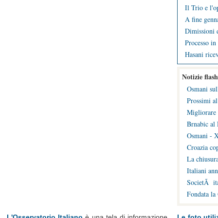
Il Trio e l'
A fine genna
Dimissioni d
Processo in 
Hasani ricev
Notizie flash
Osmani sul
Prossimi al
Migliorare 
Brnabic al 
Osmani - X
Croazia cop
La chiusura
Italiani an
SocietÃ ita
Fondata la
L'Osservatorio Italiano
è una tela di informazione
Le foto utili