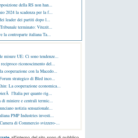
opposizione della RS non han...
io 2024 la scadenza per la f...
ei leader dei partiti dopo l...
Tribunale terminato: Vitezit...
e la controparte italiana Ta...
le misure UE: Ci sono tendenze...
 reciproco riconoscimento del...
la cooperazione con la Macedo...
Forum strategico di Bled inco...
hin: La cooperazione economica...
ierÃ l'Italia per quanto rig...
 di miniere e centrali termic...
nunciano notizia sensazionale...
liana PMP Industries investi...
 Camera di Commercio svizzero-...
zzate
all'interno del sito sono di pubblico