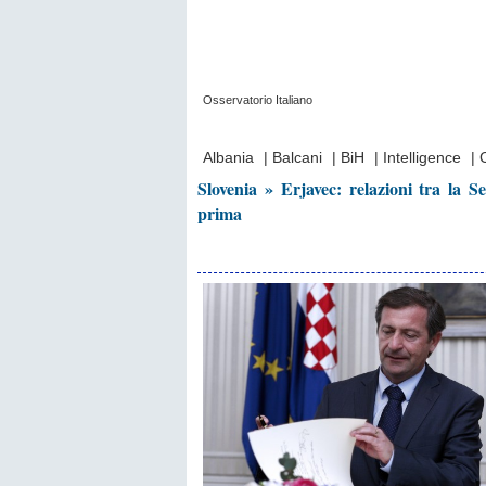
Osservatorio Italiano
Prima Pagina
|
Video
|
Contatti
|
Chi Sia
Albania
|
Balcani
|
BiH
|
Intelligence
|
Slovenia » Erjavec: relazioni tra la 
prima