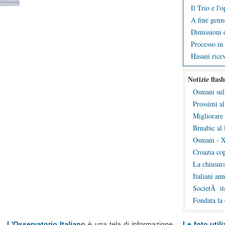
Il Trio e l'
A fine genna
Dimissioni d
Processo in 
Hasani ricev
Notizie flash
Osmani sul
Prossimi al
Migliorare 
Brnabic al 
Osmani - X
Croazia cop
La chiusura
Italiani an
SocietÃ ita
Fondata la
L'Osservatorio Italiano
è una tela di informazione
Le foto utili