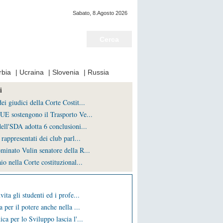
Sabato, 8.Agosto 2026
Notizie del giorno
rbia
|
Ucraina
|
Slovenia
|
Russia
i
i giudici della Corte Costit...
UE sostengono il Trasporto Ve...
ell'SDA adotta 6 conclusioni...
rappresentati dei club parl...
minato Vulin senatore della R...
io nella Corte costituzional...
vita gli studenti ed i profe...
a per il potere anche nella ...
ca per lo Sviluppo lascia l'...