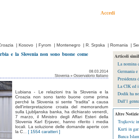
Accedi
mo
Croazia
|
Kosovo
|
Fyrom
|
Montenegro
|
R. Srpska
|
Romania
|
Se
Serbia e la Slovenia non sono buone come
Articoli simil
La nomina de
Germania e 
08.03.2014
Slovenia » Osservatorio Italiano
Presidenza d
La CIK ed i 
Lubiana - Le relazioni tra la Slovenia e la
Dodik ha no
Croazia non sono tanto buone come prima
Dall'1 genna
perché la Slovenia si sente "tradita" a causa
dell'interpretazione croata del memorandum
sulla Ljubljanska banka, ha dichiarato venerdì,
Altre Notizie
7 marzo, il Ministro degli Affari Esteri della
Trajkovic in
Slovenia Karl Erjavec, hanno riferito i media
locali. La soluzione delle domande aperte con
Kurti in gar
la C...
[ 1554 caratteri ]
Banca Islami