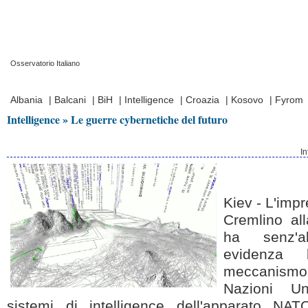
Osservatorio Italiano
Prima Pagina
|
Video
|
Contatti
|
Chi Siamo
Albania
|
Balcani
|
BiH
|
Intelligence
|
Croazia
|
Kosovo
|
Fyrom
Intelligence » Le guerre cybernetiche del futuro
In
Kiev - L'impr
Cremlino all
ha senz'a
evidenza 
meccanismo 
Nazioni U
sistemi di intelligence dell'apparato NA