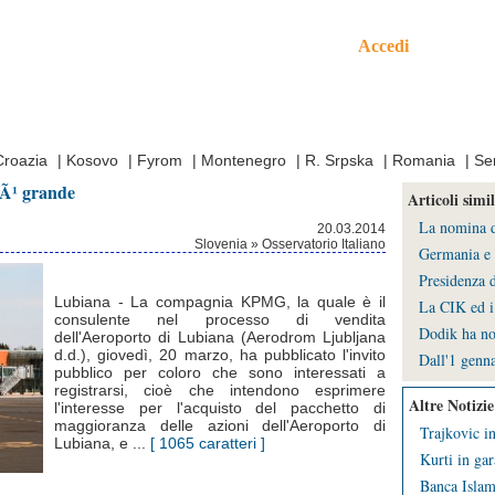
Accedi
mo
Croazia
|
Kosovo
|
Fyrom
|
Montenegro
|
R. Srpska
|
Romania
|
Se
iÃ¹ grande
Articoli simil
La nomina de
20.03.2014
Slovenia » Osservatorio Italiano
Germania e 
Presidenza d
Lubiana - La compagnia KPMG, la quale è il
La CIK ed i 
consulente nel processo di vendita
Dodik ha no
dell'Aeroporto di Lubiana (Aerodrom Ljubljana
d.d.), giovedì, 20 marzo, ha pubblicato l'invito
Dall'1 genna
pubblico per coloro che sono interessati a
registrarsi, cioè che intendono esprimere
Altre Notizie
l'interesse per l'acquisto del pacchetto di
maggioranza delle azioni dell'Aeroporto di
Trajkovic in
Lubiana, e ...
[ 1065 caratteri ]
Kurti in gar
Banca Islami