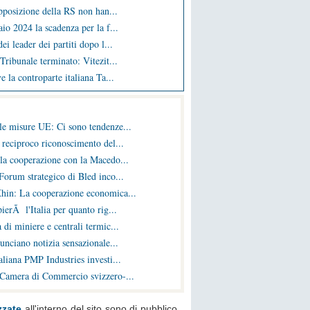
opposizione della RS non han...
io 2024 la scadenza per la f...
ei leader dei partiti dopo l...
Tribunale terminato: Vitezit...
e la controparte italiana Ta...
le misure UE: Ci sono tendenze...
 reciproco riconoscimento del...
la cooperazione con la Macedo...
Forum strategico di Bled inco...
hin: La cooperazione economica...
ierÃ l'Italia per quanto rig...
 di miniere e centrali termic...
nunciano notizia sensazionale...
liana PMP Industries investi...
 Camera di Commercio svizzero-...
zzate
all'interno del sito sono di pubblico