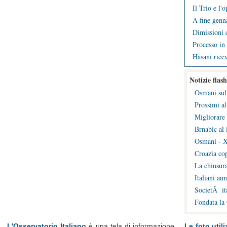
Il Trio e l'
A fine genna
Dimissioni d
Processo in 
Hasani ricev
Notizie flash
Osmani sul
Prossimi al
Migliorare 
Brnabic al 
Osmani - X
Croazia cop
La chiusura
Italiani an
SocietÃ ita
Fondata la
L'Osservatorio Italiano
è una tela di informazione
Le foto utili