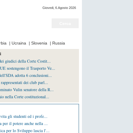
Giovedi, 6.Agosto 2026
Notizie del giorno
rbia
|
Ucraina
|
Slovenia
|
Russia
i
i giudici della Corte Costit...
UE sostengono il Trasporto Ve...
ell'SDA adotta 6 conclusioni...
rappresentati dei club parl...
minato Vulin senatore della R...
io nella Corte costituzional...
vita gli studenti ed i profe...
a per il potere anche nella ...
ca per lo Sviluppo lascia l'...