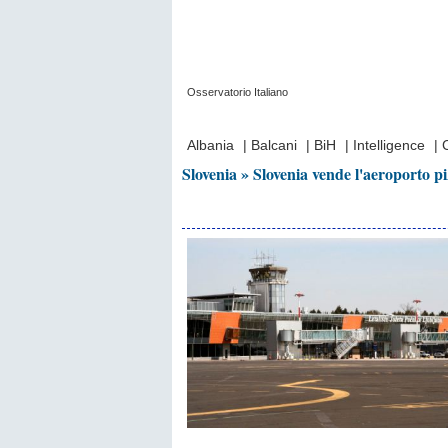
Osservatorio Italiano
Prima Pagina
|
Video
|
Contatti
|
Chi Sia
Albania
|
Balcani
|
BiH
|
Intelligence
|
Slovenia » Slovenia vende l'aeroporto p