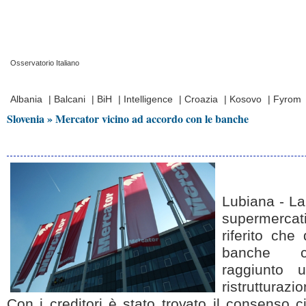
Osservatorio Italiano
Prima Pagina
|
Video
|
Contatti
|
Chi Siamo
Albania
|
Balcani
|
BiH
|
Intelligence
|
Croazia
|
Kosovo
|
Fyrom
Slovenia » Mercator vicino ad accordo con le banche
Lubiana - La
supermerc
riferito che
banche cr
raggiunto 
ristrutturazi
Con i creditori è stato trovato il consenso c