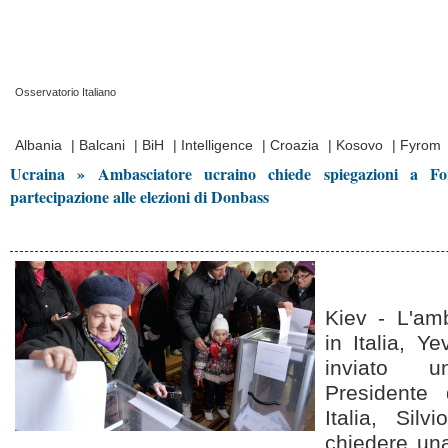
Osservatorio Italiano
Prima Pagina
|
Video
|
Contatti
|
Chi Siamo
Albania
|
Balcani
|
BiH
|
Intelligence
|
Croazia
|
Kosovo
|
Fyrom
Ucraina » Ambasciatore ucraino chiede spiegazioni a For
partecipazione alle elezioni di Donbass
Kiev - L'am
in Italia, Y
inviato u
Presidente 
Italia, Silv
chiedere una