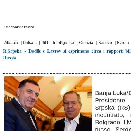
Osservatorio Italiano
Prima Pagina
|
Video
|
Contatti
|
Chi Siamo
Albania
|
Balcani
|
BiH
|
Intelligence
|
Croazia
|
Kosovo
|
Fyrom
R.Srpska » Dodik e Lavrov si esprimono circa i rapporti bil
Russia
Banja Luka/B
Presidente
Srpska (RS)
incontrato,
Belgrado il M
russo, Serge