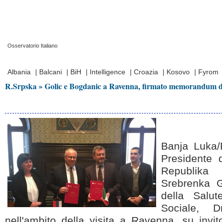
Osservatorio Italiano
Prima Pagina
|
Video
|
Contatti
|
Chi Siamo
Albania
|
Balcani
|
BiH
|
Intelligence
|
Croazia
|
Kosovo
|
Fyrom
R.Srpska » Golic e Bogdanic a Ravenna, firmato memorandum d
Banja Luka/
Presidente 
Republik
Srebrenka G
della Salut
Sociale, D
nell'ambito della visita a Ravenna, su invi