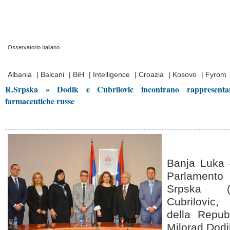
Osservatorio Italiano
Prima Pagina
|
Video
|
Contatti
|
Chi Siamo
Albania
|
Balcani
|
BiH
|
Intelligence
|
Croazia
|
Kosovo
|
Fyrom
R.Srpska » Dodik e Cubrilovic incontrano rappresenta
farmaceutiche russe
Banja Luka -
Parlamento
Srpska (
Cubrilovic,
della Repub
Milorad Dodik