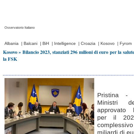
Osservatorio Italiano
Prima Pagina
|
Video
|
Contatti
|
Chi Siamo
Albania
|
Balcani
|
BiH
|
Intelligence
|
Croazia
|
Kosovo
|
Fyrom
Kosovo » Bilancio 2023, stanziati 296 milioni di euro per la salut
la FSK
Pristina - 
Ministri 
approvato l
per il 202
complessiv
miliardi di eu