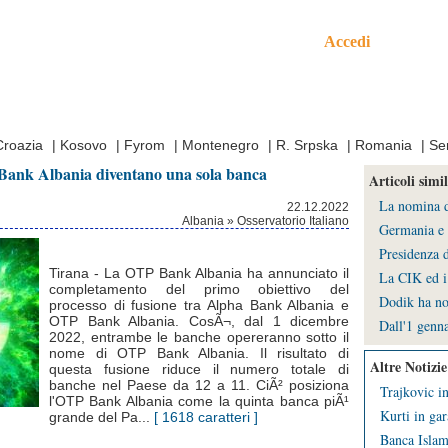
Accedi
mo
Croazia
|
Kosovo
|
Fyrom
|
Montenegro
|
R. Srpska
|
Romania
|
Se
Bank Albania diventano una sola banca
Articoli simil
La nomina de
22.12.2022
Albania » Osservatorio Italiano
Germania e 
Presidenza d
Tirana - La OTP Bank Albania ha annunciato il
La CIK ed i 
completamento del primo obiettivo del
Dodik ha no
processo di fusione tra Alpha Bank Albania e
OTP Bank Albania. CosÃ¬, dal 1 dicembre
Dall'1 genna
2022, entrambe le banche opereranno sotto il
nome di OTP Bank Albania. Il risultato di
Altre Notizie
questa fusione riduce il numero totale di
banche nel Paese da 12 a 11. CiÃ² posiziona
Trajkovic in
l'OTP Bank Albania come la quinta banca piÃ¹
Kurti in gar
grande del Pa...
[ 1618 caratteri ]
Banca Islami