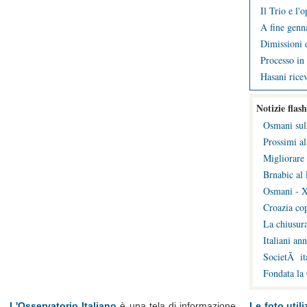
Il Trio e l'
A fine genna
Dimissioni d
Processo in 
Hasani ricev
Notizie flash
Osmani sul
Prossimi al
Migliorare 
Brnabic al 
Osmani - X
Croazia cop
La chiusura
Italiani an
SocietÃ ita
Fondata la
L'Osservatorio Italiano
è una tela di informazione
Le foto utili