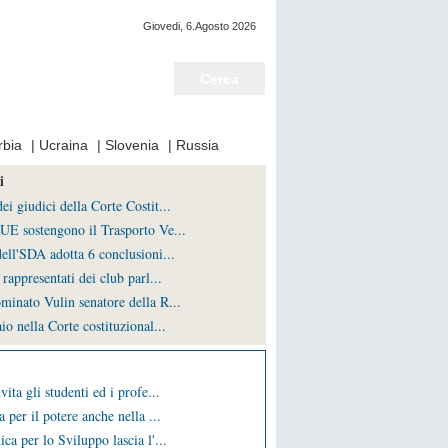
Giovedi, 6.Agosto 2026
Notizie del giorno
rbia
|
Ucraina
|
Slovenia
|
Russia
i
i giudici della Corte Costit...
UE sostengono il Trasporto Ve...
ell'SDA adotta 6 conclusioni...
rappresentati dei club parl...
minato Vulin senatore della R...
io nella Corte costituzional...
vita gli studenti ed i profe...
a per il potere anche nella ...
ca per lo Sviluppo lascia l'...