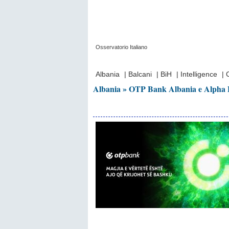
Osservatorio Italiano
Prima Pagina
|
Video
|
Contatti
|
Chi Sia
Albania
|
Balcani
|
BiH
|
Intelligence
|
Albania » OTP Bank Albania e Alpha 