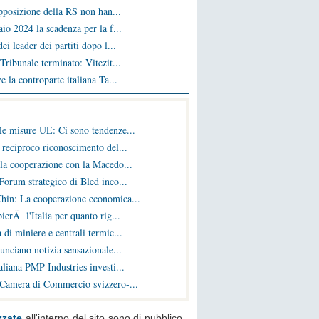
opposizione della RS non han...
io 2024 la scadenza per la f...
ei leader dei partiti dopo l...
Tribunale terminato: Vitezit...
e la controparte italiana Ta...
le misure UE: Ci sono tendenze...
 reciproco riconoscimento del...
la cooperazione con la Macedo...
Forum strategico di Bled inco...
hin: La cooperazione economica...
ierÃ l'Italia per quanto rig...
 di miniere e centrali termic...
nunciano notizia sensazionale...
liana PMP Industries investi...
 Camera di Commercio svizzero-...
zzate
all'interno del sito sono di pubblico