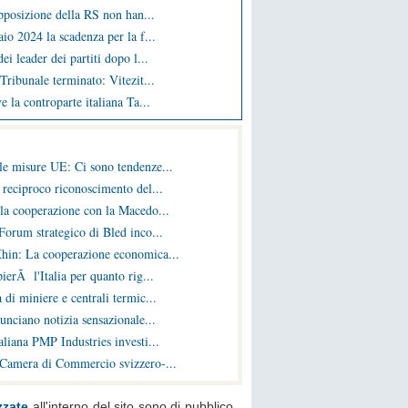
opposizione della RS non han...
io 2024 la scadenza per la f...
ei leader dei partiti dopo l...
Tribunale terminato: Vitezit...
e la controparte italiana Ta...
le misure UE: Ci sono tendenze...
 reciproco riconoscimento del...
la cooperazione con la Macedo...
Forum strategico di Bled inco...
hin: La cooperazione economica...
ierÃ l'Italia per quanto rig...
 di miniere e centrali termic...
nunciano notizia sensazionale...
liana PMP Industries investi...
 Camera di Commercio svizzero-...
zzate
all'interno del sito sono di pubblico