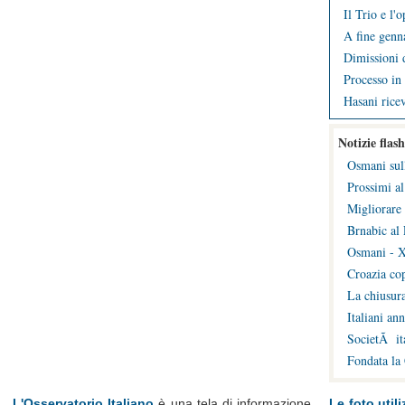
Il Trio e l'
A fine genna
Dimissioni d
Processo in 
Hasani ricev
Notizie flash
Osmani sul
Prossimi al
Migliorare 
Brnabic al 
Osmani - X
Croazia cop
La chiusura
Italiani an
SocietÃ ita
Fondata la
L'Osservatorio Italiano
è una tela di informazione
Le foto utili