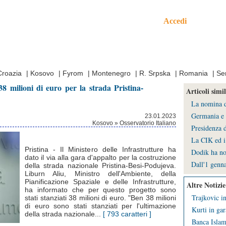
Accedi
mo
Croazia
|
Kosovo
|
Fyrom
|
Montenegro
|
R. Srpska
|
Romania
|
Se
8 milioni di euro per la strada Pristina-
Articoli simil
La nomina de
Germania e 
23.01.2023
Kosovo » Osservatorio Italiano
Presidenza d
La CIK ed i 
Pristina - Il Ministero delle Infrastrutture ha
Dodik ha no
dato il via alla gara d'appalto per la costruzione
Dall'1 genna
della strada nazionale Pristina-Besi-Podujeva.
Liburn Aliu, Ministro dell'Ambiente, della
Pianificazione Spaziale e delle Infrastrutture,
Altre Notizie
ha informato che per questo progetto sono
Trajkovic in
stati stanziati 38 milioni di euro. "Ben 38 milioni
di euro sono stati stanziati per l'ultimazione
Kurti in gar
della strada nazionale...
[ 793 caratteri ]
Banca Islami