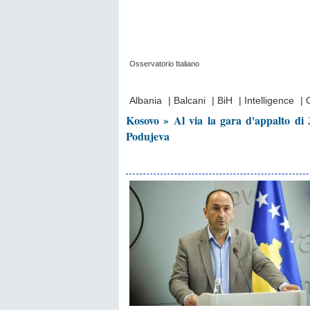
Osservatorio Italiano
Prima Pagina
|
Video
|
Contatti
|
Chi Sia
Albania
|
Balcani
|
BiH
|
Intelligence
|
Kosovo » Al via la gara d'appalto di 3
Podujeva