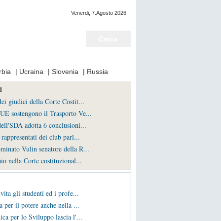
Venerdi, 7.Agosto 2026
Notizie del giorno
rbia
|
Ucraina
|
Slovenia
|
Russia
i
i giudici della Corte Costit...
UE sostengono il Trasporto Ve...
ell'SDA adotta 6 conclusioni...
rappresentati dei club parl...
minato Vulin senatore della R...
io nella Corte costituzional...
vita gli studenti ed i profe...
a per il potere anche nella ...
ca per lo Sviluppo lascia l'...