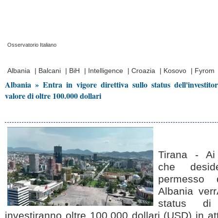
Osservatorio Italiano
Prima Pagina
|
Video
|
Contatti
|
Chi Siamo
Albania
|
Balcani
|
BiH
|
Intelligence
|
Croazia
|
Kosovo
|
Fyrom
Albania » Entra in vigore direttiva sullo status dell'investit
valore di oltre 100.000 dollari
Tirana - Ai 
che desid
permesso 
Albania ver
status di
investiranno oltre 100.000 dollari (USD) in 