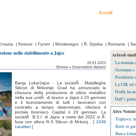
Accedi
mo
Croazia
|
Kosovo
|
Fyrom
|
Montenegro
|
R. Srpska
|
Romania
|
Se
zione nello stabilimento a Jajce
Articoli simil
La nomina de
26.01.2023
Bosnia » Osservatorio Italiano
Germania e 
Presidenza d
Banja Luka/Jajce - La societÃ Matalleghe
La CIK ed i 
Silicon di Mrkoinjic Grad ha annunciato la
Dodik ha no
chiusura della produzione di silicio metallico
nella sua unitÃ di lavoro a Jajce il 23 gennaio
Dall'1 genna
e il licenziamento di tutti i lavoratori con
contratto a tempo determinato, riferisce il
Altre Notizie
portale bosniaco Capital il 19 gennaio. La
societÃ B.S.I. di Jajce a meta del 2022 si Ã¨
Trajkovic in
fusa con allora R-S Silicon di Mrkonj...
[ 2436
Kurti in gar
caratteri ]
Banca Islami