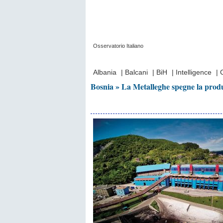
Osservatorio Italiano
Prima Pagina
|
Video
|
Contatti
|
Chi Sia
Albania
|
Balcani
|
BiH
|
Intelligence
|
Bosnia » La Metalleghe spegne la produ