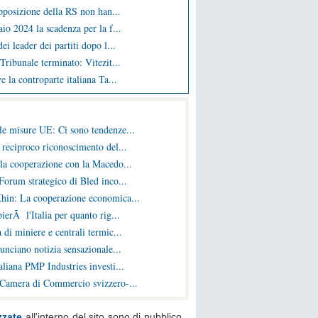
opposizione della RS non han...
io 2024 la scadenza per la f...
ei leader dei partiti dopo l...
Tribunale terminato: Vitezit...
e la controparte italiana Ta...
le misure UE: Ci sono tendenze...
 reciproco riconoscimento del...
la cooperazione con la Macedo...
Forum strategico di Bled inco...
hin: La cooperazione economica...
ierÃ l'Italia per quanto rig...
 di miniere e centrali termic...
nunciano notizia sensazionale...
liana PMP Industries investi...
 Camera di Commercio svizzero-...
zzate
all'interno del sito sono di pubblico