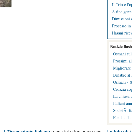
Il Trio e l'
A fine genna
Dimissioni d
Processo in 
Hasani ricev
Notizie flash
Osmani sul
Prossimi al
Migliorare 
Brnabic al 
Osmani - X
Croazia cop
La chiusura
Italiani an
SocietÃ ita
Fondata la
L'Osservatorio Italiano
è una tela di informazione
Le foto utili