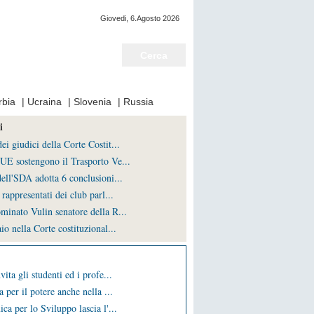
Giovedi, 6.Agosto 2026
Notizie del giorno
rbia
|
Ucraina
|
Slovenia
|
Russia
i
i giudici della Corte Costit...
UE sostengono il Trasporto Ve...
ell'SDA adotta 6 conclusioni...
rappresentati dei club parl...
minato Vulin senatore della R...
io nella Corte costituzional...
vita gli studenti ed i profe...
a per il potere anche nella ...
ca per lo Sviluppo lascia l'...