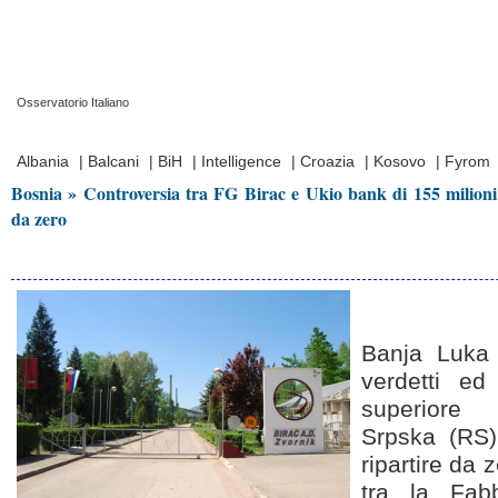
Osservatorio Italiano
Prima Pagina
|
Video
|
Contatti
|
Chi Siamo
Albania
|
Balcani
|
BiH
|
Intelligence
|
Croazia
|
Kosovo
|
Fyrom
Bosnia » Controversia tra FG Birac e Ukio bank di 155 milion
da zero
Banja Luka
verdetti ed
superiore 
Srpska (RS)
ripartire da 
tra la Fabb