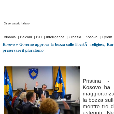
Osservatorio Italiano
Prima Pagina
|
Video
|
Contatti
|
Chi Siamo
Albania
|
Balcani
|
BiH
|
Intelligence
|
Croazia
|
Kosovo
|
Fyrom
Kosovo » Governo approva la bozza sulle libertÃ religiose, Kurt
preservare il pluralismo
Pristina -
Kosovo ha a
maggioranza 
la bozza sull
mentre tre 
astenuti. Ne