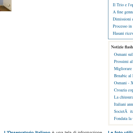
Il Trio e l'
A fine genna
Dimissioni d
Processo in 
Hasani ricev
Notizie flash
Osmani sul
Prossimi al
Migliorare 
Brnabic al 
Osmani - X
Croazia cop
La chiusura
Italiani an
SocietÃ ita
Fondata la
L'Osservatorio Italiano
è una tela di informazione
Le foto utili