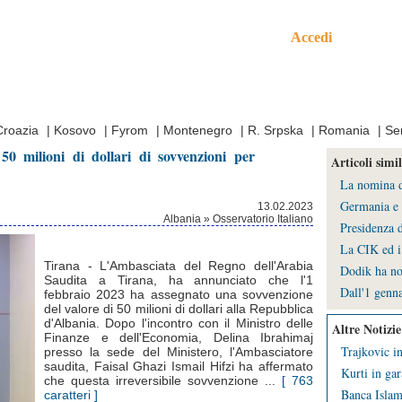
Accedi
mo
Croazia
|
Kosovo
|
Fyrom
|
Montenegro
|
R. Srpska
|
Romania
|
Se
0 milioni di dollari di sovvenzioni per
Articoli simil
La nomina de
Germania e 
13.02.2023
Albania » Osservatorio Italiano
Presidenza d
La CIK ed i 
Tirana - L'Ambasciata del Regno dell'Arabia
Dodik ha no
Saudita a Tirana, ha annunciato che l'1
Dall'1 genna
febbraio 2023 ha assegnato una sovvenzione
del valore di 50 milioni di dollari alla Repubblica
d'Albania. Dopo l'incontro con il Ministro delle
Altre Notizie
Finanze e dell'Economia, Delina Ibrahimaj
Trajkovic in
presso la sede del Ministero, l'Ambasciatore
saudita, Faisal Ghazi Ismail Hifzi ha affermato
Kurti in gar
che questa irreversibile sovvenzione ...
[ 763
Banca Islami
caratteri ]