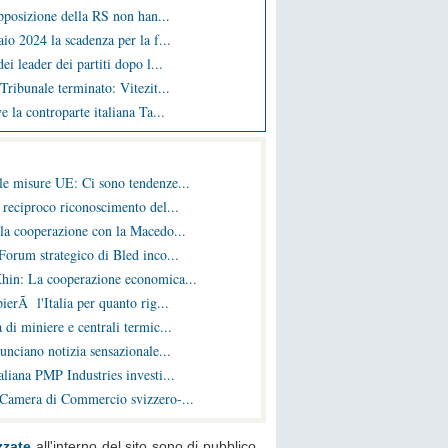
opposizione della RS non han...
io 2024 la scadenza per la f...
ei leader dei partiti dopo l...
Tribunale terminato: Vitezit...
e la controparte italiana Ta...
le misure UE: Ci sono tendenze...
 reciproco riconoscimento del...
la cooperazione con la Macedo...
Forum strategico di Bled inco...
hin: La cooperazione economica...
ierÃ l'Italia per quanto rig...
 di miniere e centrali termic...
nunciano notizia sensazionale...
liana PMP Industries investi...
 Camera di Commercio svizzero-...
zzate
all'interno del sito sono di pubblico