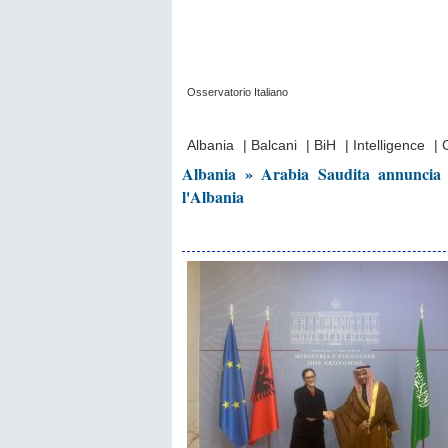
Osservatorio Italiano
Prima Pagina
|
Video
|
Contatti
|
Chi Sia
Albania
|
Balcani
|
BiH
|
Intelligence
|
Albania » Arabia Saudita annuncia 5
l'Albania