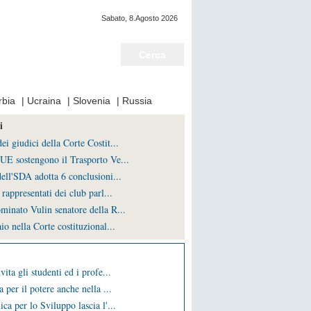
Sabato, 8.Agosto 2026
Notizie del giorno
rbia
|
Ucraina
|
Slovenia
|
Russia
i
i giudici della Corte Costit...
UE sostengono il Trasporto Ve...
ell'SDA adotta 6 conclusioni...
rappresentati dei club parl...
minato Vulin senatore della R...
io nella Corte costituzional...
vita gli studenti ed i profe...
a per il potere anche nella ...
ca per lo Sviluppo lascia l'...