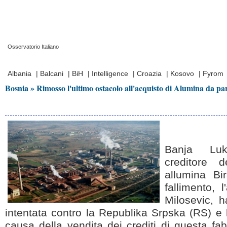
Osservatorio Italiano
Prima Pagina
|
Video
|
Contatti
|
Chi Siamo
Albania
|
Balcani
|
BiH
|
Intelligence
|
Croazia
|
Kosovo
|
Fyrom
Bosnia » Rimosso l'ultimo ostacolo all'acquisto di Alumina da pa
Banja Luk
creditore d
allumina Bi
fallimento, 
Milosevic, h
intentata contro la Republika Srpska (RS) e l
causa della vendita dei crediti di questa fa