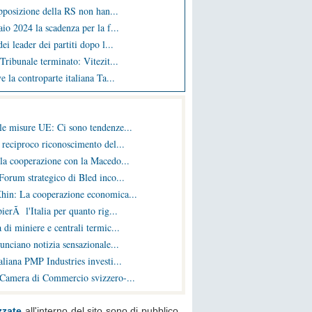
opposizione della RS non han...
io 2024 la scadenza per la f...
ei leader dei partiti dopo l...
Tribunale terminato: Vitezit...
e la controparte italiana Ta...
le misure UE: Ci sono tendenze...
 reciproco riconoscimento del...
la cooperazione con la Macedo...
Forum strategico di Bled inco...
hin: La cooperazione economica...
ierÃ l'Italia per quanto rig...
 di miniere e centrali termic...
nunciano notizia sensazionale...
liana PMP Industries investi...
 Camera di Commercio svizzero-...
zzate
all'interno del sito sono di pubblico