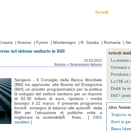
Accedi
mo
Croazia
|
Kosovo
|
Fyrom
|
Montenegro
|
R. Srpska
|
Romania
|
Se
orme nel sistema sanitario in BiH
Articoli simil
La nomina de
23.03.2023
Bosnia » Osservatorio Italiano
Germania e 
Presidenza d
Sarajevo - Il Consiglio della Banca Mondiale
La CIK ed i 
(BM) ha approvato alla Bosnia ed Erzegovina
Dodik ha no
(BiH) un prestito programmatico per la politica
di sviluppo del settore sanitario per un importo
Dall'1 genna
di 92,30 milioni di euro, ripotano i media
bosniaci il 22 marzo. Il presente programma
Altre Notizie
fornirÃ sostegno di bilancio alle autoritÃ della
BiH per l'attuazione di politiche volte a
Trajkovic in
migliorare la sostenibilitÃ finan...
[ 1901
Kurti in gar
caratteri ]
Banca Islami