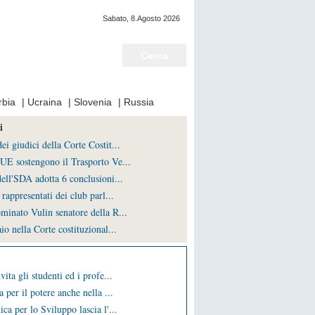
Sabato, 8.Agosto 2026
Notizie del giorno
rbia
|
Ucraina
|
Slovenia
|
Russia
i
i giudici della Corte Costit...
UE sostengono il Trasporto Ve...
ell'SDA adotta 6 conclusioni...
rappresentati dei club parl...
minato Vulin senatore della R...
io nella Corte costituzional...
vita gli studenti ed i profe...
a per il potere anche nella ...
ca per lo Sviluppo lascia l'...