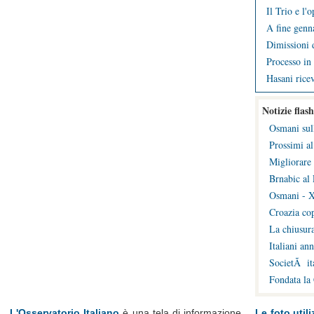
Il Trio e l'
A fine genna
Dimissioni d
Processo in 
Hasani ricev
Notizie flash
Osmani sul
Prossimi al
Migliorare 
Brnabic al 
Osmani - X
Croazia cop
La chiusura
Italiani an
SocietÃ ita
Fondata la
L'Osservatorio Italiano
è una tela di informazione
Le foto utili