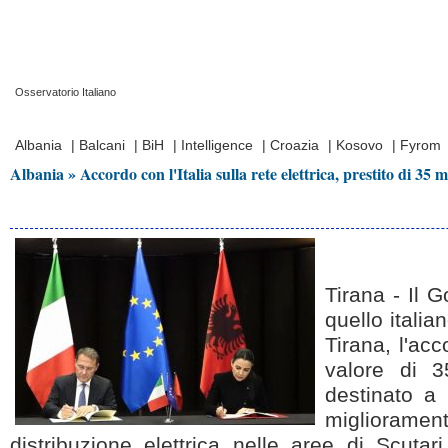
Osservatorio Italiano
Prima Pagina
|
Video
|
Contatti
|
Chi Siamo
Albania
|
Balcani
|
BiH
|
Intelligence
|
Croazia
|
Kosovo
|
Fyrom
Albania » Accordo con l'Italia sulla rete elettrica, prestito di 35 m
Tirana - Il 
quello italia
Tirana, l'acc
valore di 3
destinato a 
miglioramen
distribuzione elettrica nelle aree di Scuta