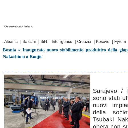
Osservatorio Italiano
Prima Pagina
|
Video
|
Contatti
|
Chi Siamo
Albania
|
Balcani
|
BiH
|
Intelligence
|
Croazia
|
Kosovo
|
Fyrom
Bosnia » Inaugurato nuovo stabilimento produttivo della gia
Nakashima a Konjic
Sarajevo / 
sono stati uf
nuovi impia
della soc
Tsubaki Nak
opera con s