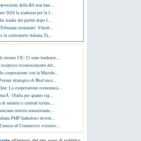
opposizione della RS non han...
io 2024 la scadenza per la f...
ei leader dei partiti dopo l...
Tribunale terminato: Vitezit...
e la controparte italiana Ta...
le misure UE: Ci sono tendenze...
 reciproco riconoscimento del...
la cooperazione con la Macedo...
Forum strategico di Bled inco...
hin: La cooperazione economica...
ierÃ l'Italia per quanto rig...
 di miniere e centrali termic...
nunciano notizia sensazionale...
liana PMP Industries investi...
 Camera di Commercio svizzero-...
zzate
all'interno del sito sono di pubblico