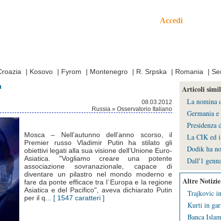
Accedi
mo
Croazia
|
Kosovo
|
Fyrom
|
Montenegro
|
R. Srpska
|
Romania
|
Se
a
Articoli simil
La nomina de
08.03.2012
Russia » Osservatorio Italiano
Germania e 
Presidenza d
Mosca – Nell’autunno dell’anno scorso, il
La CIK ed i 
Premier russo Vladimir Putin ha stilato gli
Dodik ha no
obiettivi legati alla sua visione dell’Unione Euro-
Asiatica. "Vogliamo creare una potente
Dall'1 genna
associazione sovranazionale, capace di
diventare un pilastro nel mondo moderno e
Altre Notizie
fare da ponte efficace tra l`Europa e la regione
Asiatica e del Pacifico", aveva dichiarato Putin
Trajkovic in
per il q...
[ 1547 caratteri ]
Kurti in gar
Banca Islami