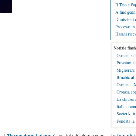
Il Trio e l'
A fine genna
Dimissioni d
Processo in 
Hasani ricev
Notizie flash
Osmani sul
Prossimi al
Migliorare 
Brnabic al 
Osmani - X
Croazia cop
La chiusura
Italiani an
SocietÃ ita
Fondata la
L'Osservatorio Italiano
è una tela di informazione
Le foto utili