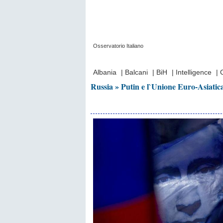
Osservatorio Italiano
Prima Pagina
|
Video
|
Contatti
|
Chi Sia
Albania
|
Balcani
|
BiH
|
Intelligence
|
Russia » Putin e l`Unione Euro-Asiatic