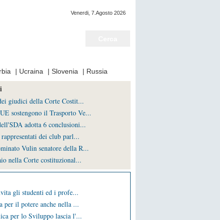
Venerdi, 7.Agosto 2026
Notizie del giorno
rbia
|
Ucraina
|
Slovenia
|
Russia
i
i giudici della Corte Costit...
UE sostengono il Trasporto Ve...
ell'SDA adotta 6 conclusioni...
rappresentati dei club parl...
minato Vulin senatore della R...
io nella Corte costituzional...
vita gli studenti ed i profe...
a per il potere anche nella ...
ca per lo Sviluppo lascia l'...