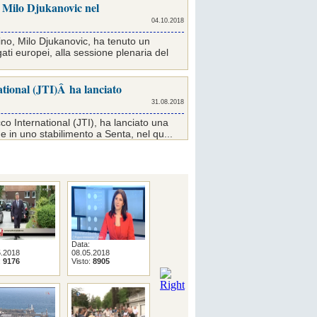
i Milo Djukanovic nel
04.10.2018
ino, Milo Djukanovic, ha tenuto un
ati europei, alla sessione plenaria del
tional (JTI)Â ha lanciato
31.08.2018
o International (JTI), ha lanciato una
e in uno stabilimento a Senta, nel qu...
Data:
Data:
Data:
5.2018
08.05.2018
17.04.2018
05.04.2018
:
9176
Visto:
8905
Visto:
9095
Visto:
9641