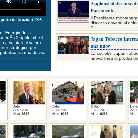
Applausi al discorso d
Parlemento
Il Presidente montenegr
quisto delle azioni INA
discorso davanti ai deleg
P...
ell'Energia della
unedÃ¬ 2 aprile, che il
Japan Tobacco Interna
o a valutare il valore
una nuov
tner strategico per
 pubblico tra una decina
La societÃ Japan Tobacc
nuova linea di produzion
Data:
Data:
Data:
Data:
27.07.2018
19.06.2018
19.06.2018
22.0
Visto:
8878
Visto:
9137
Visto:
9233
Visto