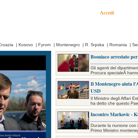
Accedi
mo
Croazia
|
Kosovo
|
Fyrom
|
Montenegro
|
R. Srpska
|
Romania
|
Se
Bosniaco arrestato per 
Gli agenti del dipartimen
Procura specialeÂ hanno a
Il Montenegro aiuta l'
USD
Il Ministro degli Affari
ha detto che questo Paes
Incontro Markovic - K
Durante la riunione con i
Primo Ministro monteneg