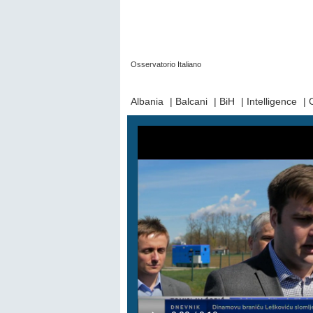
Osservatorio Italiano
Prima Pagina
|
Video
|
Contatti
|
Chi Sia
Albania
|
Balcani
|
BiH
|
Intelligence
|