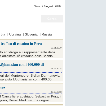
Giovedi, 6.Agosto 2026
Notizie del giorno
rbia
|
Ucraina
|
Slovenia
|
Russia
traffico di cocaina in Peru
10.01.2019
to antidroga e il rappresentante della
rrestato ilÂ cittadino della Bosnia ...
Afghanistan con i 400.000 di
07.12.2018
 Esteri del Montenegro, Srdjan Darmanovic,
e aiuta l'Afghanistan con i 400.00...
urz
30.10.2018
l Cancelliere austriaco, Sebastian Kurz, il
rino, Dusko Markovic, ha ringrazi...