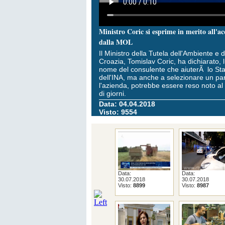
Ministro Coric si esprime in merito all'ac
dalla MOL
Il Ministro della Tutela dell'Ambiente e d
Croazia, Tomislav Coric, ha dichiarato, l
nome del consulente che aiuterÃ lo Stat
dell'INA, ma anche a selezionare un par
l'azienda, potrebbe essere reso noto al
di giorni.
Data: 04.04.2018
Visto: 9554
Data:
Data:
30.07.2018
30.07.2018
Visto:
8899
Visto:
8987