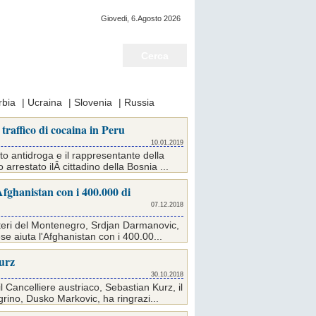
Giovedi, 6.Agosto 2026
Notizie del giorno
rbia
|
Ucraina
|
Slovenia
|
Russia
traffico di cocaina in Peru
10.01.2019
to antidroga e il rappresentante della
rrestato ilÂ cittadino della Bosnia ...
Afghanistan con i 400.000 di
07.12.2018
 Esteri del Montenegro, Srdjan Darmanovic,
e aiuta l'Afghanistan con i 400.00...
urz
30.10.2018
l Cancelliere austriaco, Sebastian Kurz, il
rino, Dusko Markovic, ha ringrazi...