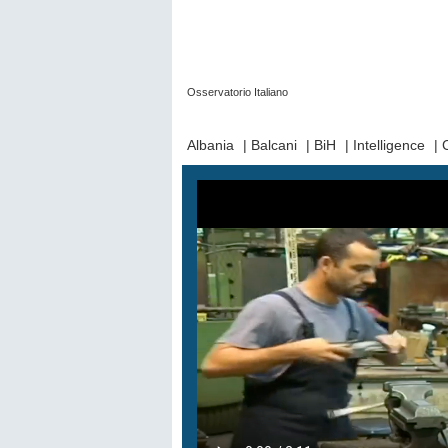
Osservatorio Italiano
Prima Pagina
|
Video
|
Contatti
|
Chi Sia
Albania
|
Balcani
|
BiH
|
Intelligence
|