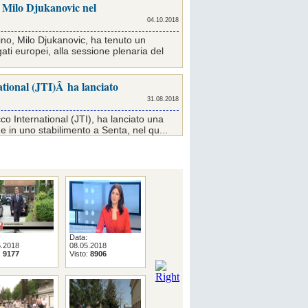
i Milo Djukanovic nel
04.10.2018
ino, Milo Djukanovic, ha tenuto un
ati europei, alla sessione plenaria del
tional (JTI)Â ha lanciato
31.08.2018
o International (JTI), ha lanciato una
e in uno stabilimento a Senta, nel qu...
Data:
Data:
Data:
5.2018
08.05.2018
05.04.2018
04.04.2018
:
9177
Visto:
8906
Visto:
9642
Visto:
9079