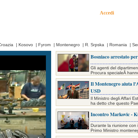
Accedi
mo
Croazia
|
Kosovo
|
Fyrom
|
Montenegro
|
R. Srpska
|
Romania
|
Se
Bosniaco arrestato per 
Gli agenti del dipartimen
Procura specialeÂ hanno a
Il Montenegro aiuta l'
USD
Il Ministro degli Affari
ha detto che questo Paes
Incontro Markovic - K
Durante la riunione con i
Primo Ministro monteneg