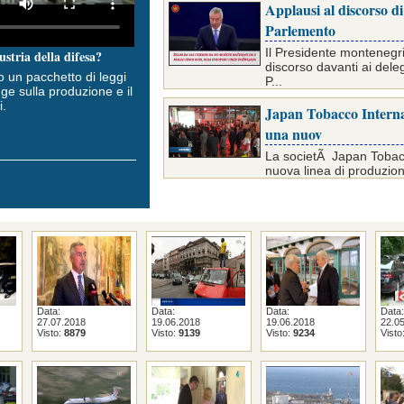
Applausi al discorso d
Parlemento
Il Presidente montenegr
ustria della difesa?
discorso davanti ai deleg
 un pacchetto di leggi
P...
gge sulla produzione e il
i.
Japan Tobacco Interna
una nuov
La societÃ Japan Tobacc
nuova linea di produzion
Data:
Data:
Data:
Data:
27.07.2018
19.06.2018
19.06.2018
22.0
Visto:
8879
Visto:
9139
Visto:
9234
Visto