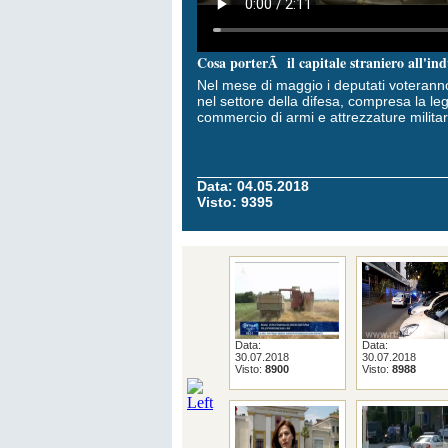
Cosa porterÃ il capitale straniero all'ind
Nel mese di maggio i deputati voteranno
nel settore della difesa, compresa la le
commercio di armi e attrezzature militar
Data: 04.05.2018
Visto: 9395
Data:
Data:
30.07.2018
30.07.2018
Visto:
8900
Visto:
8988