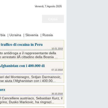
Venerdi, 7.Agosto 2026
Notizie del giorno
rbia
|
Ucraina
|
Slovenia
|
Russia
traffico di cocaina in Peru
10.01.2019
to antidroga e il rappresentante della
rrestato ilÂ cittadino della Bosnia ...
Afghanistan con i 400.000 di
07.12.2018
 Esteri del Montenegro, Srdjan Darmanovic,
e aiuta l'Afghanistan con i 400.00...
urz
30.10.2018
l Cancelliere austriaco, Sebastian Kurz, il
rino, Dusko Markovic, ha ringrazi...