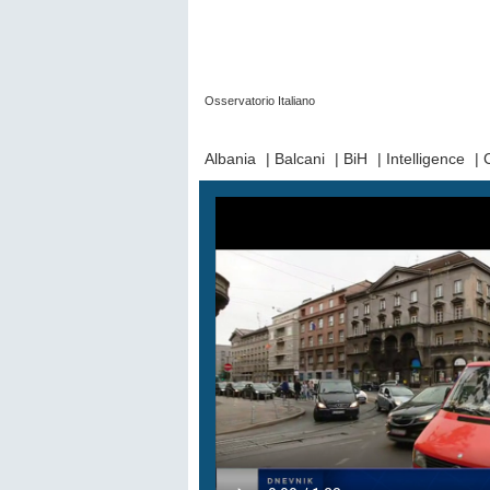
Osservatorio Italiano
Prima Pagina
|
Video
|
Contatti
|
Chi Sia
Albania
|
Balcani
|
BiH
|
Intelligence
|