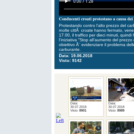
Conducenti croati protestano a causa dei
Protestando contro l'alto prezzo del car
molte cittÃ croate hanno fermato, vene
17.00, il traffico per dieci minuti, quin
l'iniziativa "Stop all'aumento del prezzo 
obiettivo Ã¨ evidenziare il problema dell
carburante.
Data: 19.06.2018
Visto: 9142
Data:
Data:
30.07.2018
30.07.2018
Visto:
8901
Visto:
8989