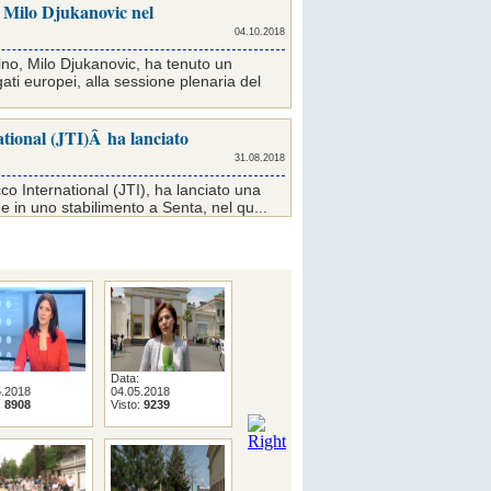
i Milo Djukanovic nel
04.10.2018
ino, Milo Djukanovic, ha tenuto un
ati europei, alla sessione plenaria del
tional (JTI)Â ha lanciato
31.08.2018
o International (JTI), ha lanciato una
e in uno stabilimento a Senta, nel qu...
Data:
Data:
Data:
5.2018
04.05.2018
05.04.2018
04.04.2018
:
8908
Visto:
9239
Visto:
9643
Visto:
9081