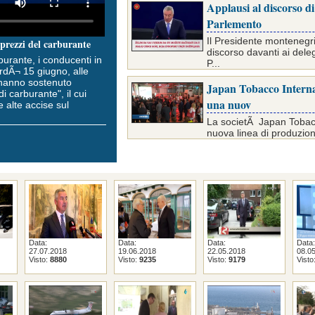
Applausi al discorso d
Parlemento
Il Presidente montenegr
 prezzi del carburante
discorso davanti ai deleg
burante, i conducenti in
P...
rdÃ¬ 15 giugno, alle
di hanno sostenuto
Japan Tobacco Interna
di carburante", il cui
una nuov
e alte accise sul
La societÃ Japan Tobacc
nuova linea di produzion
Data:
Data:
Data:
Data:
27.07.2018
19.06.2018
22.05.2018
08.0
Visto:
8880
Visto:
9235
Visto:
9179
Visto