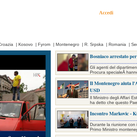
Accedi
mo
Croazia
|
Kosovo
|
Fyrom
|
Montenegro
|
R. Srpska
|
Romania
|
Se
Bosniaco arrestato per 
Gli agenti del dipartimen
Procura specialeÂ hanno a
Il Montenegro aiuta l'
USD
Il Ministro degli Affari
ha detto che questo Paes
Incontro Markovic - K
Durante la riunione con i
Primo Ministro monteneg