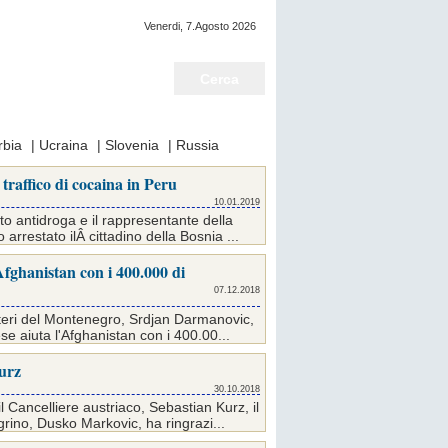
Venerdi, 7.Agosto 2026
Notizie del giorno
rbia
|
Ucraina
|
Slovenia
|
Russia
traffico di cocaina in Peru
10.01.2019
to antidroga e il rappresentante della
rrestato ilÂ cittadino della Bosnia ...
Afghanistan con i 400.000 di
07.12.2018
 Esteri del Montenegro, Srdjan Darmanovic,
e aiuta l'Afghanistan con i 400.00...
urz
30.10.2018
l Cancelliere austriaco, Sebastian Kurz, il
rino, Dusko Markovic, ha ringrazi...