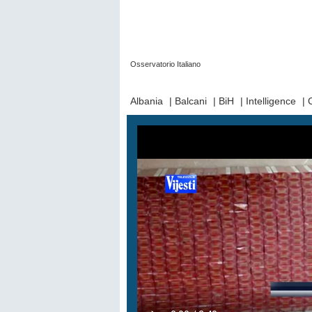
Osservatorio Italiano
Prima Pagina
|
Video
|
Contatti
|
Chi Sia
Albania
|
Balcani
|
BiH
|
Intelligence
|