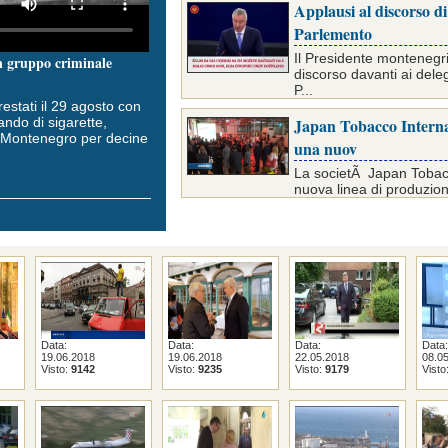
Applausi al discorso d
Parlemento
Il Presidente montenegr
un gruppo criminale
discorso davanti ai deleg
P...
restati il 29 agosto con
ando di sigarette,
Japan Tobacco Interna
l Montenegro per decine
una nuov
La societÃ Japan Tobacc
nuova linea di produzion
Data:
Data:
Data:
Data:
19.06.2018
19.06.2018
22.05.2018
08.0
Visto:
9142
Visto:
9235
Visto:
9179
Visto