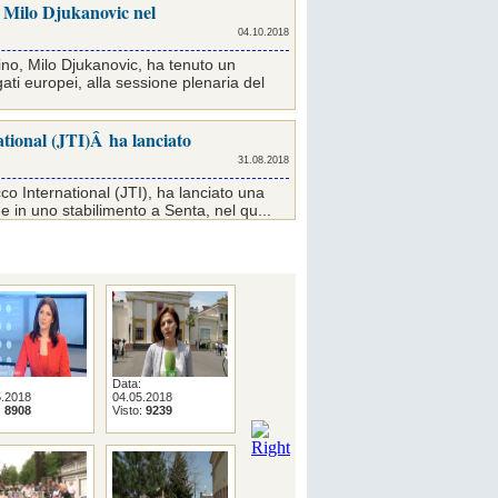
i Milo Djukanovic nel
04.10.2018
ino, Milo Djukanovic, ha tenuto un
ati europei, alla sessione plenaria del
tional (JTI)Â ha lanciato
31.08.2018
o International (JTI), ha lanciato una
e in uno stabilimento a Senta, nel qu...
Data:
Data:
Data:
5.2018
04.05.2018
05.04.2018
04.04.2018
:
8908
Visto:
9239
Visto:
9643
Visto:
9081