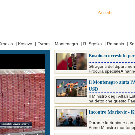
Accedi
mo
Croazia
|
Kosovo
|
Fyrom
|
Montenegro
|
R. Srpska
|
Romania
|
Se
Bosniaco arrestato per 
Gli agenti del dipartimen
Procura specialeÂ hanno a
Il Montenegro aiuta l'
USD
Il Ministro degli Affari
ha detto che questo Paes
Incontro Markovic - K
Durante la riunione con i
Primo Ministro monteneg