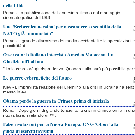
I
della Libia
Roma - La pubblicazione dell’ennesimo filmato dal montaggio
cinematografico dell’ISIS ...
Una 'Srebrenica ucraina' per nascondere la sconfitta della
I
NATO giÃ annunciata?
Roma - Il grande allarmismo dei media occidentali e le speculazioni ci
possibilità d ...
Osservatorio Italiano intervista Amedeo Matacena. La
I
Giustizia all'italiana
"Il mio caso farà giurisprudenza. Quando nulla sarà più possibile per v
Le guerre cybernetiche del futuro
I
Kiev - L'imprevista reazione del Cremlino alla crisi in Ucraina ha senz'
messo in ev ...
Obama perde la guerra in Crimea prima di iniziarla
I
Roma - Dopo giorni di grande tensione, la crisi in Crimea entra in un
nuova fase, svelando un ...
False rivoluzioni per la Nuova Europa: ONG 'Otpor' alla
I
guida di eserciti invisibili