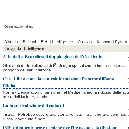
Osservatorio Italiano
Prima Pagina
|
Video
|
Contatti
|
Chi Siamo
Albania
|
Balcani
|
BiH
|
Intelligence
|
Croazia
|
Kosovo
|
Fyrom
Categoria:
Intelligence
Attentati a Bruxelles: il doppio gioco dell'Occidente
I
Gli eventi di Bruxelles, al di lÃ di ogni speculazione fine a se stessa,
pongono dei seri interroga ...
Crisi Libia: come la controinformazione francese diffama
I
l'Italia
Roma - L'escalation di tensione nel Mediterraneo, a ridosso delle ac
territoriali italiane, comin ...
La falsa rivoluzione dei codardi
I
Tirana - Potrebbe essere una storia ironica, ma anche una commedi
russa, dove tutto è sem ...
ISIS e dintorni: prove tecniche per l'invasione e la divisione