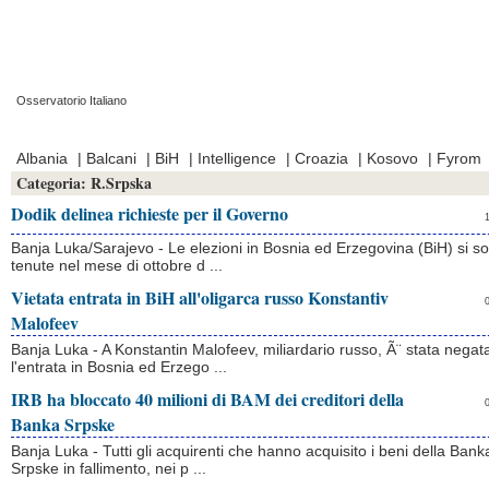
Osservatorio Italiano
Prima Pagina
|
Video
|
Contatti
|
Chi Siamo
Albania
|
Balcani
|
BiH
|
Intelligence
|
Croazia
|
Kosovo
|
Fyrom
Categoria:
R.Srpska
Dodik delinea richieste per il Governo
Banja Luka/Sarajevo - Le elezioni in Bosnia ed Erzegovina (BiH) si s
tenute nel mese di ottobre d ...
Vietata entrata in BiH all'oligarca russo Konstantiv
Malofeev
Banja Luka - A Konstantin Malofeev, miliardario russo, Ã¨ stata negat
l'entrata in Bosnia ed Erzego ...
IRB ha bloccato 40 milioni di BAM dei creditori della
Banka Srpske
Banja Luka - Tutti gli acquirenti che hanno acquisito i beni della Bank
Srpske in fallimento, nei p ...