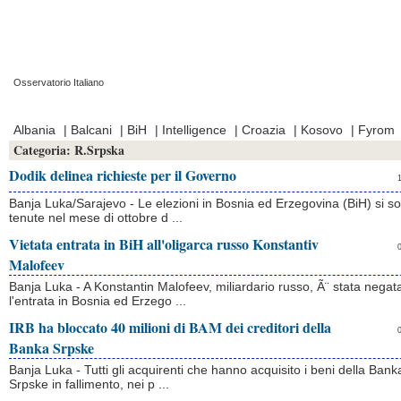
Osservatorio Italiano
Prima Pagina
|
Video
|
Contatti
|
Chi Siamo
Albania
|
Balcani
|
BiH
|
Intelligence
|
Croazia
|
Kosovo
|
Fyrom
Categoria:
R.Srpska
Dodik delinea richieste per il Governo
Banja Luka/Sarajevo - Le elezioni in Bosnia ed Erzegovina (BiH) si s
tenute nel mese di ottobre d ...
Vietata entrata in BiH all'oligarca russo Konstantiv
Malofeev
Banja Luka - A Konstantin Malofeev, miliardario russo, Ã¨ stata negat
l'entrata in Bosnia ed Erzego ...
IRB ha bloccato 40 milioni di BAM dei creditori della
Banka Srpske
Banja Luka - Tutti gli acquirenti che hanno acquisito i beni della Bank
Srpske in fallimento, nei p ...