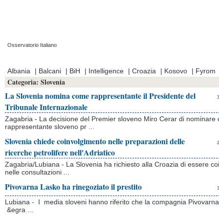
Osservatorio Italiano
Prima Pagina
|
Video
|
Contatti
|
Chi Siamo
Albania
|
Balcani
|
BiH
|
Intelligence
|
Croazia
|
Kosovo
|
Fyrom
Categoria:
Slovenia
La Slovenia nomina come rappresentante il Presidente del
Tribunale Internazionale
Zagabria - La decisione del Premier sloveno Miro Cerar di nominare
rappresentante sloveno pr ...
Slovenia chiede coinvolgimento nelle preparazioni delle
ricerche petrolifere nell'Adriatico
Zagabria/Lubiana - La Slovenia ha richiesto alla Croazia di essere co
nelle consultazioni ...
Pivovarna Lasko ha rinegoziato il prestito
Lubiana - I media sloveni hanno riferito che la compagnia Pivovarn
&egra ...