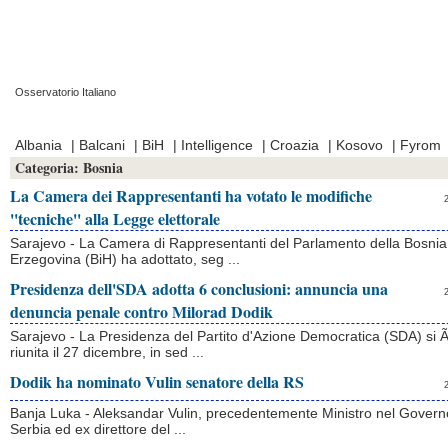
Osservatorio Italiano
Prima Pagina
|
Video
|
Contatti
|
Chi Siamo
Albania
|
Balcani
|
BiH
|
Intelligence
|
Croazia
|
Kosovo
|
Fyrom
Categoria:
Bosnia
La Camera dei Rappresentanti ha votato le modifiche
''tecniche'' alla Legge elettorale
Sarajevo - La Camera di Rappresentanti del Parlamento della Bosnia
Erzegovina (BiH) ha adottato, seg ...
Presidenza dell'SDA adotta 6 conclusioni: annuncia una
denuncia penale contro Milorad Dodik
Sarajevo - La Presidenza del Partito d'Azione Democratica (SDA) si Ã
riunita il 27 dicembre, in sed ...
Dodik ha nominato Vulin senatore della RS
Banja Luka - Aleksandar Vulin, precedentemente Ministro nel Govern
Serbia ed ex direttore del ...