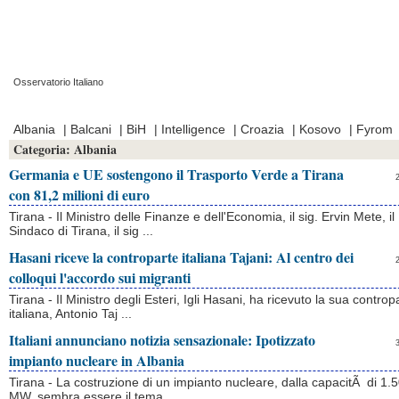
Osservatorio Italiano
Prima Pagina
|
Video
|
Contatti
|
Chi Siamo
Albania
|
Balcani
|
BiH
|
Intelligence
|
Croazia
|
Kosovo
|
Fyrom
Categoria:
Albania
Germania e UE sostengono il Trasporto Verde a Tirana
con 81,2 milioni di euro
Tirana - Il Ministro delle Finanze e dell'Economia, il sig. Ervin Mete, il
Sindaco di Tirana, il sig ...
Hasani riceve la controparte italiana Tajani: Al centro dei
colloqui l'accordo sui migranti
Tirana - Il Ministro degli Esteri, Igli Hasani, ha ricevuto la sua controp
italiana, Antonio Taj ...
Italiani annunciano notizia sensazionale: Ipotizzato
impianto nucleare in Albania
Tirana - La costruzione di un impianto nucleare, dalla capacitÃ di 1.
MW, sembra essere il tema ...