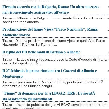
Firmato accordo con la Bulgaria, Rama: Un altro successo
nel riconoscimento assicurativo all'estero
Tirana - L'Albania e la Bulgaria hanno firmato l'accordo sulle assicura
sociali che regolamenta ...
Proclamazione del fiume Vjosa ''Parco Nazionale'', Rama:
Momento storico
Tirana - Dopo la proclamazione del fiume Vjosa in qualitÃ di Parco
Nazionale, il Premier Edi Rama h ...
Il sigillo del PD nelle mani di Berisha o Alibeaj?
Tirana - Ha avuto inizio l'udienza presso la Corte d'Appello di Tirana, 
corso della quale verrÃ ...
Il 27 febbraio la prima riunione tra i Governi di Albania e
Montenegro
Tirana - Il prossimo lunedÃ¬, 27 febbraio, per la prima volta verrÃ
organizzata una riunione congiu ...
''Fiume'' di domande per la ALBGAZ, ERE: La societÃ
sta assorbendo gli investimenti
Tirana - L'azienda pubblica del gas ALBGAZ deve intraprendere una 
di politiche per raggiungere ...