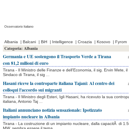
Osservatorio Italiano
Prima Pagina
|
Video
|
Contatti
|
Chi Siamo
Albania
|
Balcani
|
BiH
|
Intelligence
|
Croazia
|
Kosovo
|
Fyrom
Categoria:
Albania
Germania e UE sostengono il Trasporto Verde a Tirana
con 81,2 milioni di euro
Tirana - Il Ministro delle Finanze e dell'Economia, il sig. Ervin Mete, il
Sindaco di Tirana, il sig ...
Hasani riceve la controparte italiana Tajani: Al centro dei
colloqui l'accordo sui migranti
Tirana - Il Ministro degli Esteri, Igli Hasani, ha ricevuto la sua controp
italiana, Antonio Taj ...
Italiani annunciano notizia sensazionale: Ipotizzato
impianto nucleare in Albania
Tirana - La costruzione di un impianto nucleare, dalla capacitÃ di 1.
MW, sembra essere il tema ...