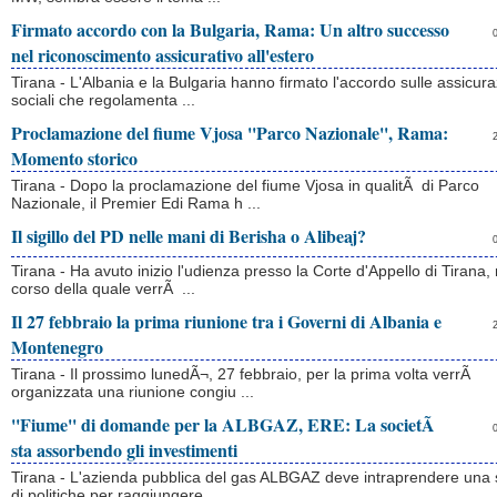
Firmato accordo con la Bulgaria, Rama: Un altro successo
nel riconoscimento assicurativo all'estero
Tirana - L'Albania e la Bulgaria hanno firmato l'accordo sulle assicura
sociali che regolamenta ...
Proclamazione del fiume Vjosa ''Parco Nazionale'', Rama:
Momento storico
Tirana - Dopo la proclamazione del fiume Vjosa in qualitÃ di Parco
Nazionale, il Premier Edi Rama h ...
Il sigillo del PD nelle mani di Berisha o Alibeaj?
Tirana - Ha avuto inizio l'udienza presso la Corte d'Appello di Tirana, 
corso della quale verrÃ ...
Il 27 febbraio la prima riunione tra i Governi di Albania e
Montenegro
Tirana - Il prossimo lunedÃ¬, 27 febbraio, per la prima volta verrÃ
organizzata una riunione congiu ...
''Fiume'' di domande per la ALBGAZ, ERE: La societÃ
sta assorbendo gli investimenti
Tirana - L'azienda pubblica del gas ALBGAZ deve intraprendere una 
di politiche per raggiungere ...